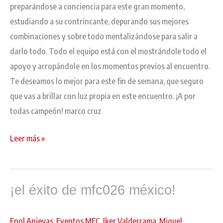
preparándose a conciencia para este gran momento,
estudiando a su contrincante, depurando sus mejores
combinaciones y sobre todo mentalizándose para salir a
darlo todo. Todo el equipo está con el mostrándole todo el
apoyo y arropándole en los momentos previos al encuentro.
Te deseamos lo mejor para este fin de semana, que seguro
que vas a brillar con luz propia en este encuentro. ¡A por
todas campeón! marco cruz
Leer más »
¡el
¡el éxito de mfc026 méxico!
éxito
de
mfc026
Enol Anievas
,
Eventos MFC
,
Iker Valderrama
,
Miguel