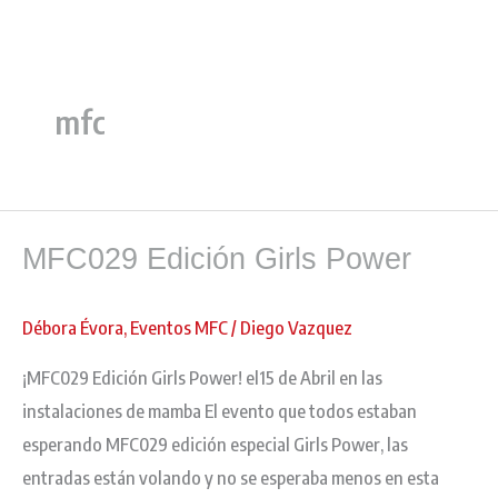
Ir
al
contenido
mfc
MFC029
MFC029 Edición Girls Power
Edición
Girls
Power
Débora Évora
,
Eventos MFC
/
Diego Vazquez
¡MFC029 Edición Girls Power! el15 de Abril en las
instalaciones de mamba El evento que todos estaban
esperando MFC029 edición especial Girls Power, las
entradas están volando y no se esperaba menos en esta