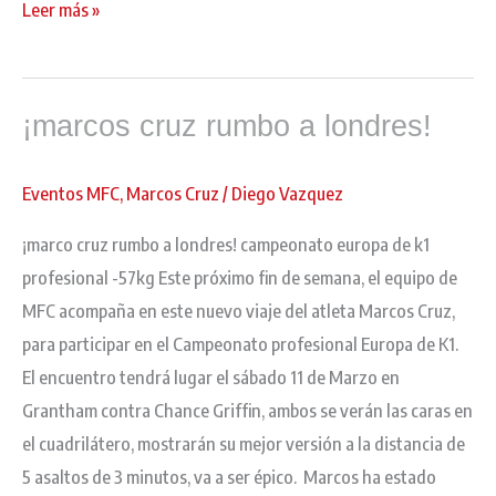
Leer más »
¡marcos
¡marcos cruz rumbo a londres!
cruz
rumbo
a
Eventos MFC
,
Marcos Cruz
/
Diego Vazquez
londres!
¡marco cruz rumbo a londres! campeonato europa de k1
profesional -57kg Este próximo fin de semana, el equipo de
MFC acompaña en este nuevo viaje del atleta Marcos Cruz,
para participar en el Campeonato profesional Europa de K1.
El encuentro tendrá lugar el sábado 11 de Marzo en
Grantham contra Chance Griffin, ambos se verán las caras en
el cuadrilátero, mostrarán su mejor versión a la distancia de
5 asaltos de 3 minutos, va a ser épico. Marcos ha estado