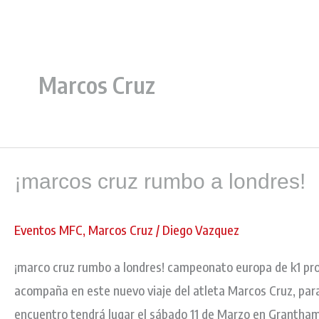
Ir
al
contenido
Marcos Cruz
¡marcos
¡marcos cruz rumbo a londres!
cruz
rumbo
a
Eventos MFC
,
Marcos Cruz
/
Diego Vazquez
londres!
¡marco cruz rumbo a londres! campeonato europa de k1 pro
acompaña en este nuevo viaje del atleta Marcos Cruz, para
encuentro tendrá lugar el sábado 11 de Marzo en Grantham 