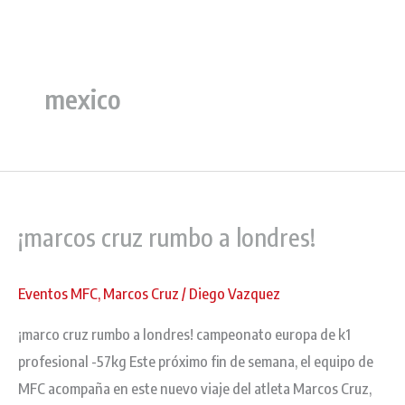
Ir
al
contenido
mexico
¡marcos
cruz
¡marcos cruz rumbo a londres!
rumbo
a
londres!
Eventos MFC
,
Marcos Cruz
/
Diego Vazquez
¡marco cruz rumbo a londres! campeonato europa de k1
profesional -57kg Este próximo fin de semana, el equipo de
MFC acompaña en este nuevo viaje del atleta Marcos Cruz,