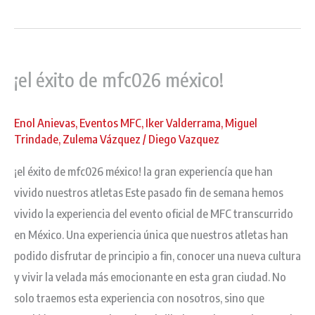
¡el
éxito
¡el éxito de mfc026 méxico!
de
mfc026
méxico!
Enol Anievas
,
Eventos MFC
,
Iker Valderrama
,
Miguel
Trindade
,
Zulema Vázquez
/
Diego Vazquez
¡el éxito de mfc026 méxico! la gran experiencía que han
vivido nuestros atletas Este pasado fin de semana hemos
vivido la experiencia del evento oficial de MFC transcurrido
en México. Una experiencia única que nuestros atletas han
podido disfrutar de principio a fin, conocer una nueva cultura
y vivir la velada más emocionante en esta gran ciudad. No
solo traemos esta experiencia con nosotros, sino que